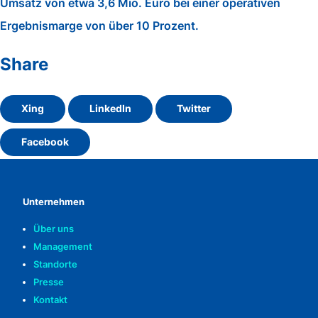
Umsatz von etwa 3,6 Mio. Euro bei einer operativen
Ergebnismarge von über 10 Prozent.
Share
Xing
LinkedIn
Twitter
Facebook
Unternehmen
Über uns
Management
Standorte
Presse
Kontakt