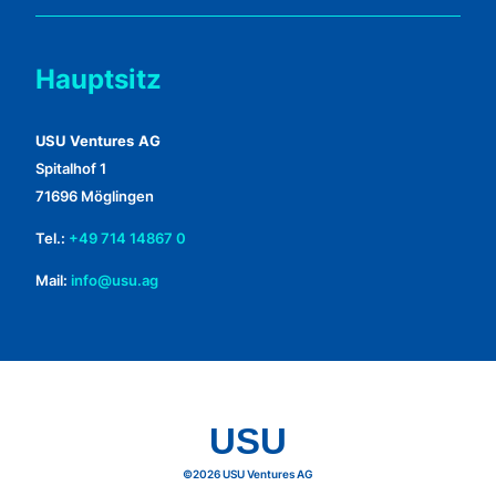
Hauptsitz
USU Ventures AG
Spitalhof 1
71696 Möglingen
Tel.:
+49 714 14867 0
Mail:
info@usu.ag
USU
©2026 USU Ventures AG