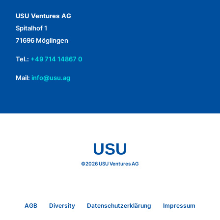
USU Ventures AG
Spitalhof 1
71696 Möglingen
Tel.:
+49 714 14867 0
Mail:
info@usu.ag
USU
©2026 USU Ventures AG
AGB
Diversity
Datenschutzerklärung
Impressum