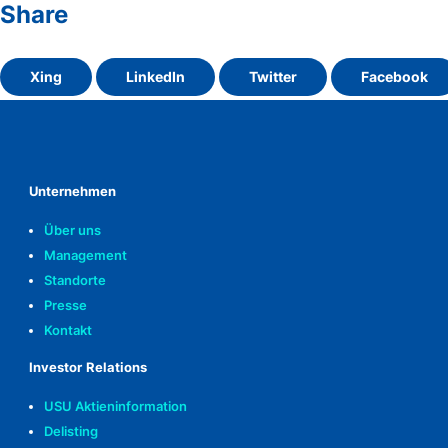
Share
Xing
LinkedIn
Twitter
Facebook
Unternehmen
Über uns
Management
Standorte
Presse
Kontakt
Investor Relations
USU Aktieninformation
Delisting